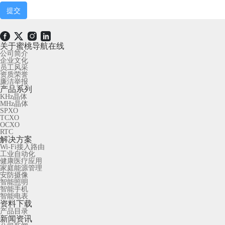
提交
关于蜜桃导航在线
公司简介
企业文化
员工风采
资质荣誉
廉洁举报
产品系列
KHz晶体
MHz晶体
SPXO
TCXO
OCXO
RTC
解决方案
Wi-Fi接入路由
工业自动化
健康医疗应用
家庭能源管理
安防摄像
智能照明
智能手机
智能电表
资料下载
产品目录
新闻资讯