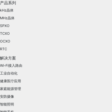
产品系列
kHz晶体
MHz晶体
SPXO
TCXO
OCXO
RTC
解决方案
Wi-Fi接入路由
工业自动化
健康医疗应用
家庭能源管理
安防摄像
智能照明
智能手机