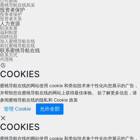
公司新闻
蜜桃导航在线风采
投资者保护
投资者保护
投资者关系
人力资源
职涯发展
福利制度
招聘信息
加入蜜桃导航在线
前往蜜桃导航在线
联系蜜桃导航在线
联系方式
代理商
COOKIES
蜜桃导航在线的网站使用 cookie 和类似技术来个性化向您展示的广告，
并帮助您在蜜桃导航在线的网站上获得最佳体验。 欲了解更多信息，请
参阅蜜桃导航在线的隐私和 Cookie 政策
管理 Cookie
允许全部
COOKIES
蜜桃导航在线的网站使用 cookie 和类似技术来个性化向您展示的广告，