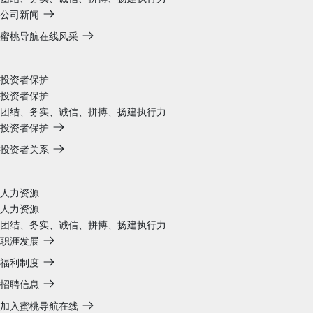
公司新闻
蜜桃导航在线风采
投资者保护
投资者保护
团结、务实、诚信、拼搏、扬建执行力
投资者保护
投资者关系
人力资源
人力资源
团结、务实、诚信、拼搏、扬建执行力
职涯发展
福利制度
招聘信息
加入蜜桃导航在线