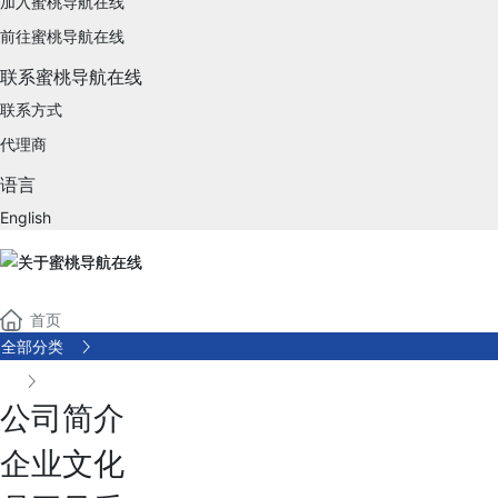
加入蜜桃导航在线
前往蜜桃导航在线
联系蜜桃导航在线
联系方式
代理商
语言
English
关于蜜桃导航在线
关于蜜桃导航在线
关于蜜桃导航在线
首页
全部分类
公司简介
企业文化